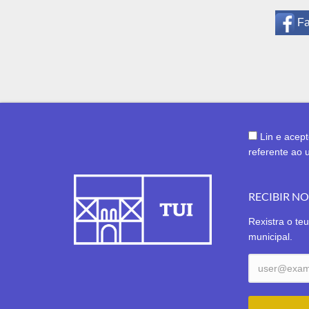
F
Lin e acep
referente ao 
RECIBIR N
Rexistra o teu
municipal.