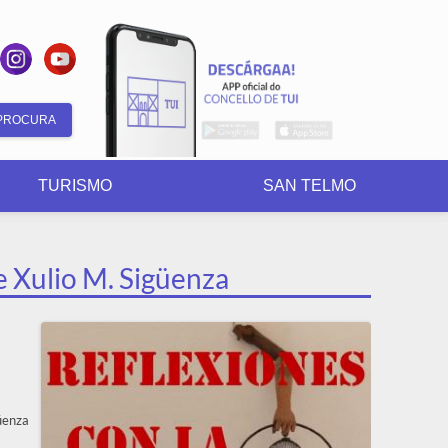
Formulario
de
TURISMO
SAN TELMO
busca
e Xulio M. Sigüenza
üenza