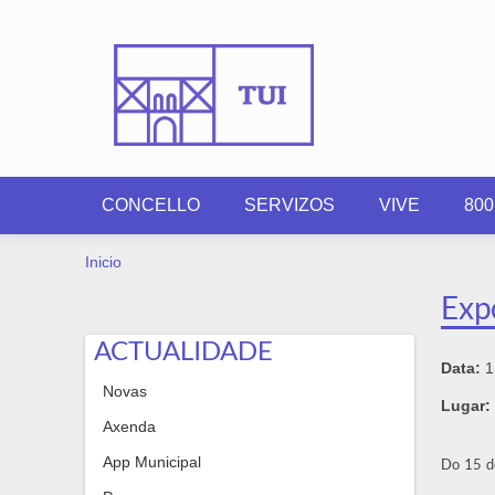
Ir o contido principal
CONCELLO
SERVIZOS
VIVE
80
VOSTEDE ESTÁ AQUÍ
Inicio
Expo
ACTUALIDADE
Data:
1
Novas
Lugar:
Axenda
App Municipal
Do 15 de