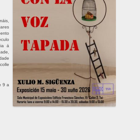
máis,
iares
mento
éculo
cia á
dade,
idade
colle
e 9 a