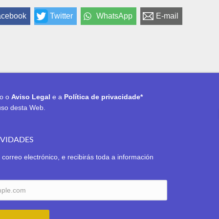
acebook
Twitter
WhatsApp
E-mail
to o
Aviso Legal
e a
Política de privacidade*
uso desta Web.
OVIDADES
 correo electrónico, e recibirás toda a información