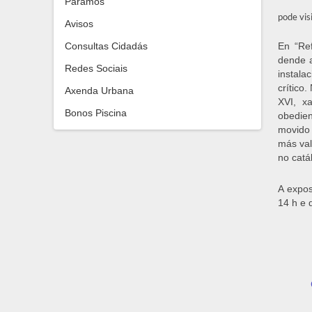
Paramos
pode vis
Avisos
Consultas Cidadás
En “Re
dende a 
Redes Sociais
instala
crítico
Axenda Urbana
XVI, x
Bonos Piscina
obedien
movido 
más val
no catá
A expos
14 h e 