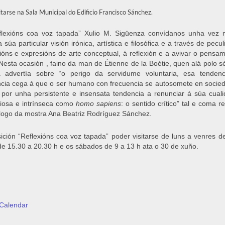
itarse na Sala Municipal do Edificio Francisco Sánchez.
flexións coa voz tapada” Xulio M. Sigüenza convídanos unha vez 
súa particular visión irónica, artística e filosófica e a través de pecul
cións e expresións de arte conceptual, á reflexión e a avivar o pensa
. Nesta ocasión , faino da man de Étienne de la Boétie, quen alá polo s
a advertía sobre “o perigo da servidume voluntaria, esa tenden
cia cega á que o ser humano con frecuencia se autosomete en socie
por unha persistente e insensata tendencia a renunciar á súa cual
iosa e intrínseca como
homo sapiens
: o sentido crítico” tal e coma re
logo da mostra Ana Beatriz Rodríguez Sánchez.
ición “Reflexións coa voz tapada” poder visitarse de luns a venres d
de 15.30 a 20.30 h e os sábados de 9 a 13 h ata o 30 de xuño.
Calendar