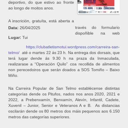
deportivo, do que estivo ao fronte
ao longo de moitos anos.
A inscrición, gratuíta, está aberta a
través do formulario
Data:
26/04/2025
dispoñible na web
Lugar:
Tui
https://clubatletismotui.wordpress.com/carreira-san-
telmo/
até o martes 22 ás 23 h. Na entrega dos dorsais, que
terá lugar dende ás 9.30 h na praza da Inmaculada,
realizarase a “Operación Quilo” coa recollida de alimentos
non perecedoiros que serán doados a SOS Tomiño – Baixo
Miño.
Na Carreira Popular de San Telmo establécense distintas
categorías dende os Pitufos, nados nos anos 2020, 2021 e
2022, a Prebenxamín, Benxamín, Alevín, Infantil, Cadete,
Xuvenil – Junior, Senior e Veteranos A e B. As distancias
oscilarán dende os 80 metros dos máis pequenos aos 6.150
metros das categorías superiores.