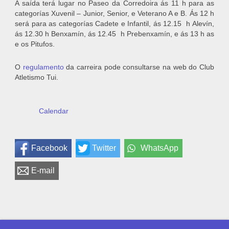
A saída terá lugar no Paseo da Corredoira ás 11 h para as
categorías Xuvenil – Junior, Senior, e Veterano A e B. Ás 12 h
será para as categorías Cadete e Infantil, ás 12.15 h Alevín,
ás 12.30 h Benxamín, ás 12.45 h Prebenxamín, e ás 13 h as
e os Pitufos.
O
regulamento
da carreira pode consultarse na web do Club
Atletismo Tui.
Calendar
Facebook
Twitter
WhatsApp
E-mail