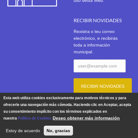
uso desta Web.
RECIBIR NOVIDADES
Rexistra o teu correo
electrónico, e recibirás
toda a información
municipal.
Esta web utiliza cookies exclusivamente para motivos técnicos y para
ofrecerle una navegación más cómoda. Haciendo clic en Aceptar, acepta
su consentimiento implícito con los términos explicados en
Aviso Legal
|
Política de Privacidade
|
Política de Cookies
Deseo obtener más información
nuestra
Política de Cookies
© 2026 | Concello de Tui. Praza do Concello 1. 36700 TUI -
Estoy de acuerdo
No, gracias
Teléfono: 986 603 625