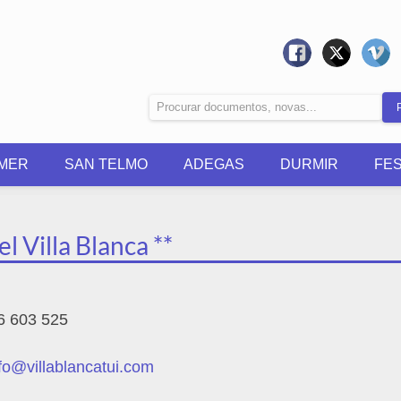
MER
SAN TELMO
ADEGAS
DURMIR
FE
l Villa Blanca **
6 603 525
fo@villablancatui.com