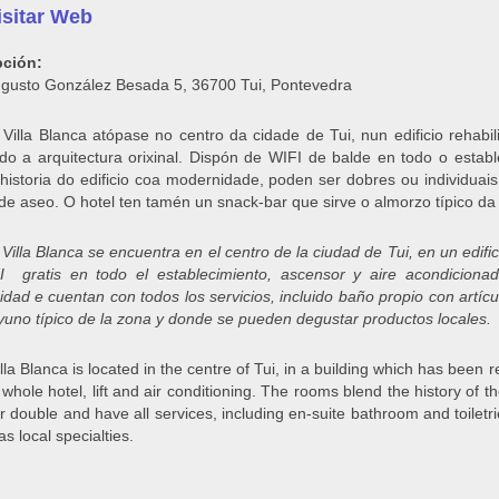
http://hotelvillablancatui.com/
pción:
gusto González Besada 5, 36700 Tui, Pontevedra
 Villa Blanca atópase no centro da cidade de Tui, nun edificio rehabil
o a arquitectura orixinal. Dispón de WIFI de balde en todo o estab
historia do edificio coa modernidade, poden ser dobres ou individuais
 de aseo. O hotel ten tamén un snack-bar que sirve o almorzo típico d
 Villa Blanca se encuentra en el centro de la ciudad de Tui, en un edifi
 gratis en todo el establecimiento, ascensor y aire acondicionado
dad e cuentan con todos los servicios, incluido baño propio con artícu
yuno típico de la zona y donde se pueden degustar productos locales.
lla Blanca is located in the centre of Tui, in a building which has been re
he whole hotel, lift and air conditioning. The rooms blend the history o
r double and have all services, including en-suite bathroom and toiletri
as local specialties.