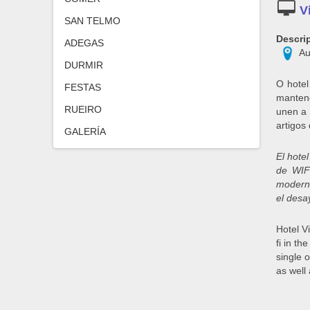
SAN TELMO
Descri
ADEGAS
Au
DURMIR
O hotel
FESTAS
mantend
RUEIRO
unen a 
artigos
GALERÍA
El hotel
de WIFI
moderni
el desa
Hotel Vi
fi in t
single o
as well 