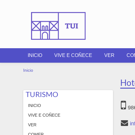
Ir o contido principal
INICIO
VIVE E COÑECE
VER
CO
VOSTEDE ESTÁ AQUÍ
Inicio
Hote
TURISMO
INICIO
98
VIVE E COÑECE
in
VER
COMER