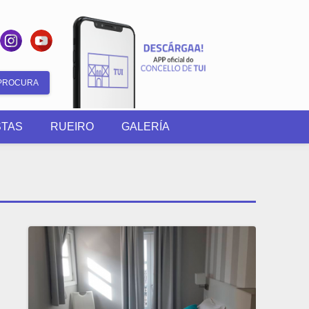
Formulario
de
STAS
RUEIRO
GALERÍA
busca