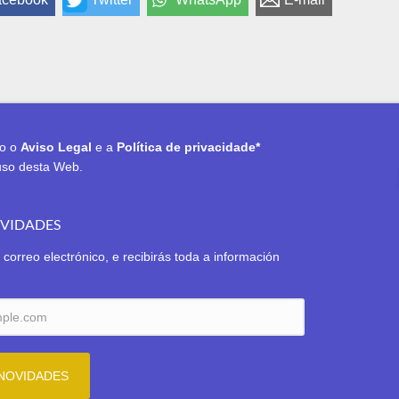
to o
Aviso Legal
e a
Política de privacidade*
uso desta Web.
OVIDADES
 correo electrónico, e recibirás toda a información