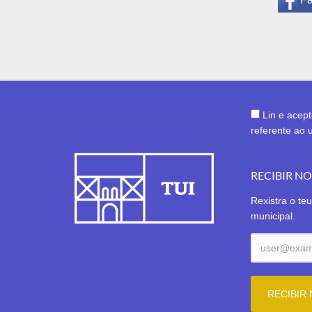
Lin e acep
referente ao 
RECIBIR N
Rexistra o teu
municipal.