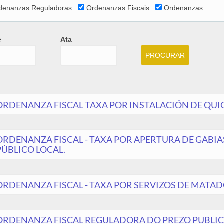
denanzas Reguladoras
Ordenanzas Fiscais
Ordenanzas
e
Ata
e
Ata
Date
ORDENANZA FISCAL TAXA POR INSTALACIÓN DE QUI
ORDENANZA FISCAL - TAXA POR APERTURA DE GABIAS
PÚBLICO LOCAL.
ORDENANZA FISCAL - TAXA POR SERVIZOS DE MATA
ORDENANZA FISCAL REGULADORA DO PREZO PUBLIC