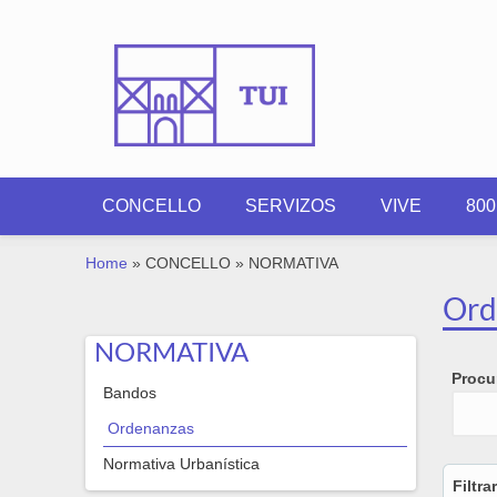
Skip to main content
CONCELLO
SERVIZOS
VIVE
80
YOU ARE HERE
Home
»
CONCELLO
»
NORMATIVA
Ord
NORMATIVA
Procur
Bandos
Ordenanzas
Normativa Urbanística
Filtra