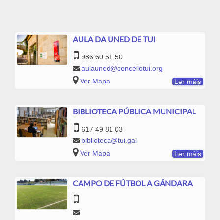
AULA DA UNED DE TUI
986 60 51 50
aulauned@concellotui.org
Ver Mapa
Ler máis
BIBLIOTECA PÚBLICA MUNICIPAL
617 49 81 03
biblioteca@tui.gal
Ver Mapa
Ler máis
CAMPO DE FÚTBOL A GÁNDARA