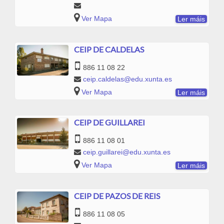
Ver Mapa
Ler máis
CEIP DE CALDELAS
886 11 08 22
ceip.caldelas@edu.xunta.es
Ver Mapa
Ler máis
CEIP DE GUILLAREI
886 11 08 01
ceip.guillarei@edu.xunta.es
Ver Mapa
Ler máis
CEIP DE PAZOS DE REIS
886 11 08 05