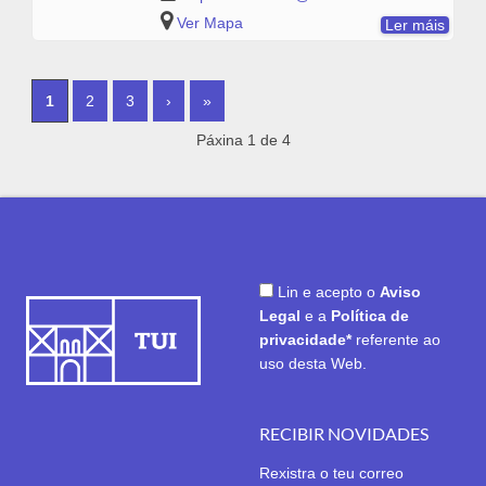
Ver Mapa
Ler máis
PAGES
1
2
3
›
»
Páxina 1 de 4
Lin e acepto o
Aviso
Legal
e a
Política de
privacidade*
referente ao
uso desta Web.
RECIBIR NOVIDADES
Rexistra o teu correo