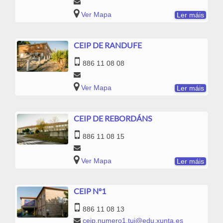
Ver Mapa
Ler máis
CEIP DE RANDUFE
886 11 08 08
Ver Mapa
Ler máis
CEIP DE REBORDÁNS
886 11 08 15
Ver Mapa
Ler máis
CEIP Nº1
886 11 08 13
ceip.numero1.tui@edu.xunta.es