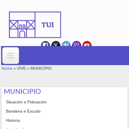
Skip to main content
YOU ARE HERE
Search form
Home
»
VIVE
»
MUNICIPIO
MUNICIPIO
Situación e Poboación
Bandeira e Escudo
Historia