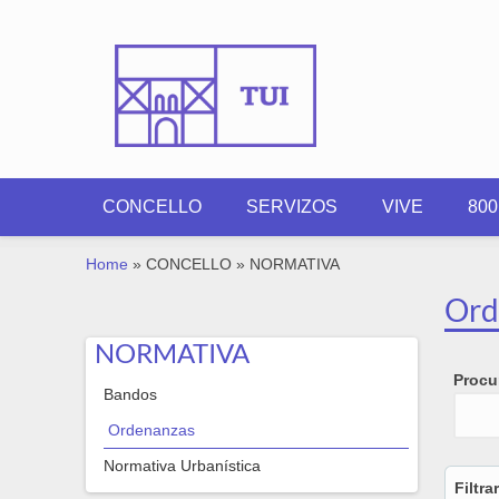
Skip to main content
CONCELLO
SERVIZOS
VIVE
80
YOU ARE HERE
Home
»
CONCELLO
»
NORMATIVA
Ord
NORMATIVA
Procur
Bandos
Ordenanzas
Normativa Urbanística
Filtra