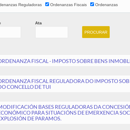
denanzas Reguladoras
Ordenanzas Fiscais
Ordenanzas
e
Ata
e
Ata
Date
ORDENANZA FISCAL - IMPOSTO SOBRE BENS INMOBLES
ORDENANZA FISCAL REGULADORA DO IMPOSTO SOBR
DO CONCELLO DE TUI
MODIFICACIÓN BASES REGULADORAS DA CONCESIÓN
ECONÓMICO PARA SITUACIÓNS DE EMERXENCIA SOC
EXPLOSIÓN DE PARAMOS.