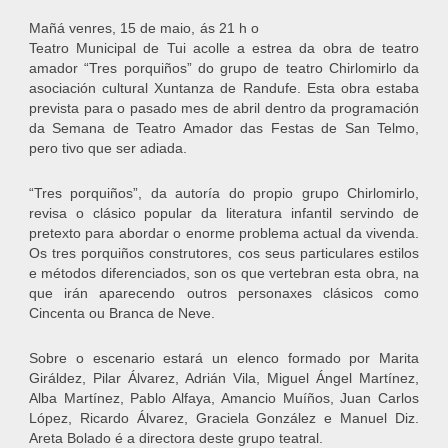
Mañá venres, 15 de maio, ás 21 h o
Teatro Municipal de Tui acolle a estrea da obra de teatro
amador “Tres porquiños” do grupo de teatro Chirlomirlo da
asociación cultural Xuntanza de Randufe. Esta obra estaba
prevista para o pasado mes de abril dentro da programación
da Semana de Teatro Amador das Festas de San Telmo,
pero tivo que ser adiada.
“Tres porquiños”, da autoría do propio grupo Chirlomirlo,
revisa o clásico popular da literatura infantil servindo de
pretexto para abordar o enorme problema actual da vivenda.
Os tres porquiños construtores, cos seus particulares estilos
e métodos diferenciados, son os que vertebran esta obra, na
que irán aparecendo outros personaxes clásicos como
Cincenta ou Branca de Neve.
Sobre o escenario estará un elenco formado por Marita
Giráldez, Pilar Álvarez, Adrián Vila, Miguel Ángel Martínez,
Alba Martínez, Pablo Alfaya, Amancio Muíños, Juan Carlos
López, Ricardo Álvarez, Graciela González e Manuel Diz.
Areta Bolado é a directora deste grupo teatral.