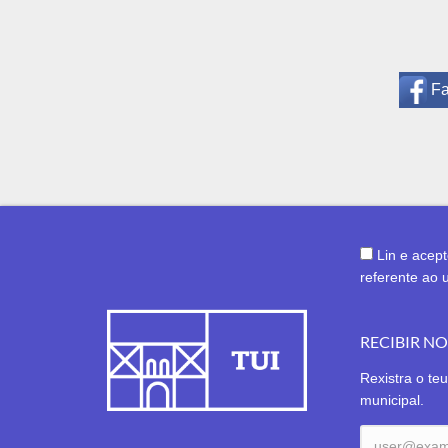
F
Lin e acep
referente ao 
RECIBIR N
Rexistra o teu
municipal.