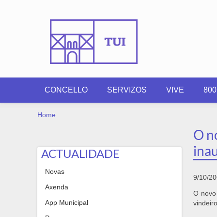
Skip to main content
CONCELLO
SERVIZOS
VIVE
80
YOU ARE HERE
Home
O n
ina
ACTUALIDADE
Novas
9/10/2
Axenda
O novo 
App Municipal
vindeir