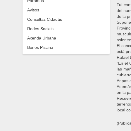
Paramos
Tui con
Avisos
del nue
de la pr
Consultas Cidadás
Supone 
Provinc
Redes Sociais
muscula
Axenda Urbana
asiento
El conc
Bonos Piscina
está pr
Rafael L
"En el 
las mañ
cubiert
Anpas d
Además 
en la pa
Recuer
terreno
local c
(Public