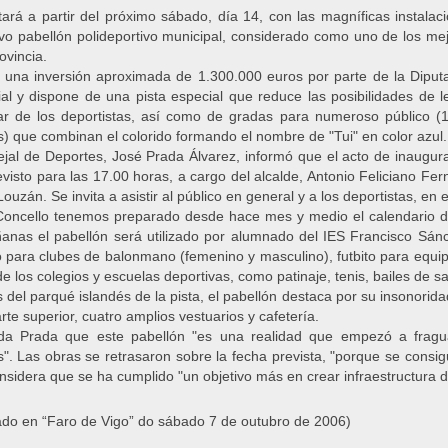
tará a partir del próximo sábado, día 14, con las magníficas instalac
vo pabellón polideportivo municipal, considerado como uno de los me
ovincia.
una inversión aproximada de 1.300.000 euros por parte de la Diput
ial y dispone de una pista especial que reduce las posibilidades de l
r de los deportistas, así como de gradas para numeroso público (
s) que combinan el colorido formando el nombre de "Tui" en color azul.
ejal de Deportes, José Prada Álvarez, informó que el acto de inaugur
evisto para las 17.00 horas, a cargo del alcalde, Antonio Feliciano Fe
ouzán. Se invita a asistir al público en general y a los deportistas, en e
Concello tenemos preparado desde hace mes y medio el calendario de 
anas el pabellón será utilizado por alumnado del IES Francisco Sánc
o para clubes de balonmano (femenino y masculino), futbito para equip
e los colegios y escuelas deportivas, como patinaje, tenis, bailes de s
del parqué islandés de la pista, el pabellón destaca por su insonorida
rte superior, cuatro amplios vestuarios y cafetería.
da Prada que este pabellón "es una realidad que empezó a fragu
s". Las obras se retrasaron sobre la fecha prevista, "porque se consi
onsidera que se ha cumplido "un objetivo más en crear infraestructura d
ado en “Faro de Vigo” do sábado 7 de outubro de 2006)