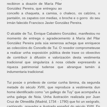
recibiron a doazón de María Pilar
González Pereira, que entregou ao
concello a chaqueta, a camisa, o chaleco, os calzóns, o
pantalón, os zapatos con medias, o broche e o gorro do seu
irmán falecido Francisco Javier González Pereira.
O alcalde de Tui, Enrique Cabaleiro González, manifestou no
momento de entrega o agradecemento á María del Pilar
González Pereira pola súa xenerosa achega que enriquece
as coleccións do Concello de Tui. O rexedor comprometeuse
a realizar unha exposición pública deste traxe co obxectivo
de contribuír á difusión e valorización desta vestimenta
tradicional que singulariza á nosa cidade expresando a
riqueza patrimonial tudense que abrangue tamén á
indumentaria tradicional.
Tui posúe o privilexio de contar cunha lámina, da segunda
metade do século XVIII, que reproduce a vestimenta dun
home identificado como “un gallego de Tuy” que acompaña a
unha galega de Noia. Unha ilustración realizada por Juan
Cruz de Olmedilla (Madrid, 1734 - 1790) que foi un xeógrafo,
cartógrafo, gravador e ilustrado español do século XVIII. En