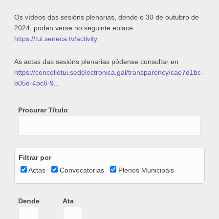
Os vídeos das sesións plenarias, dende o 30 de outubro de
2024, poden verse no seguinte enlace
https://tui.seneca.tv/activity
.
As actas das sesións plenarias pódense consultar en
https://concellotui.sedelectronica.gal/transparency/cae7d1bc-
b05d-4bc6-9...
Procurar Título
Filtrar por
Actas
Convocatorias
Plenos Municipais
Dende
Ata
Dende
Date
Ata
Date