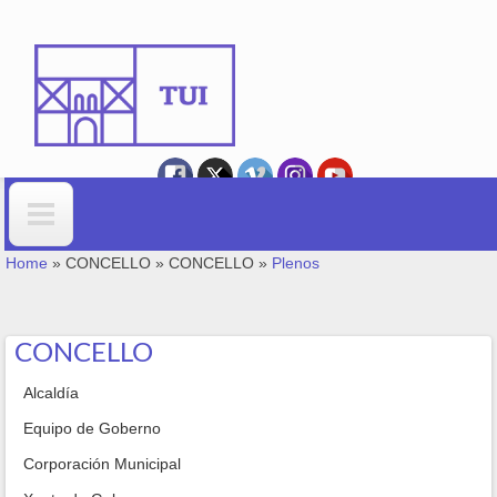
Skip to main content
YOU ARE HERE
Search form
Home
»
CONCELLO
»
CONCELLO
»
Plenos
CONCELLO
Alcaldía
Equipo de Goberno
Corporación Municipal