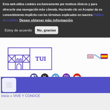
Esta web utiliza cookies exclusivamente por motivos ténicos y para
ofrecerle una navegación más cómoda. Haciendo clic en Aceptar da su
consentimiento implícito con los términos explicados en nuestra
Política
Deseo obtener más información
de Cookies
Estoy de acuerdo
No, gracias
Pasar al contenido principal
USTED ESTÁ AQUÍ
Formulario de búsqueda
Inicio
»
VIVE Y CONOCE