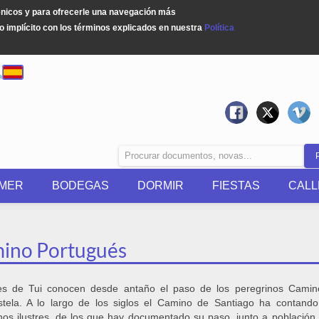
énicos y para ofrecerle una navegación más
 implícito con los términos explicados en nuestra
Política
MER
BODEGAS
DORMIR
FIESTAS
CALL
ino Portugués
les de Tui conocen desde antaño el paso de los peregrinos Cami
tela. A lo largo de los siglos el Camino de Santiago ha contand
nos ilustres, de los que hay documentado su paso, junto a población