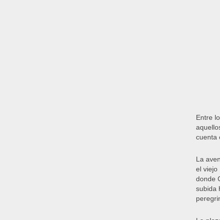
Entre l
aquello
cuenta 
La aven
el viej
donde C
subida 
peregri