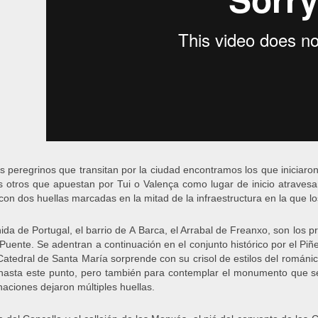
os peregrinos que transitan por la ciudad encontramos los que iniciaro
s otros que apuestan por Tui o Valença como lugar de inicio atravesa
con dos huellas marcadas en la mitad de la infraestructura en la que l
ida de Portugal, el barrio de A Barca, el Arrabal de Freanxo, son los 
o Puente. Se adentran a continuación en el conjunto histórico por el Piñ
atedral de Santa María sorprende con su crisol de estilos del románico
hasta este punto, pero también para contemplar el monumento que se f
naciones dejaron múltiples huellas.