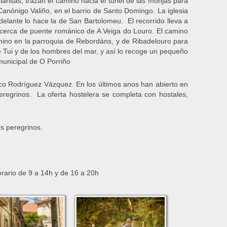
larisas, trazan el camino hacia el túnel de las monjas para
 Canónigo Valiño, en el barrio de Santo Domingo. La iglesia
lante lo hace la de San Bartolomeu. El recorrido lleva a
 cerca de puente románico de A Veiga do Louro. El camino
amino en la parroquia de Rebordáns, y de Ribadelouro para
 Tui y de los hombres del mar, y así lo recoge un pequeño
 municipal de O Porriño
oco Rodríguez Vázquez. En los últimos anos han abierto en
eregrinos. La oferta hostelera se completa con hostales,
os peregrinos.
orario de 9 a 14h y de 16 a 20h