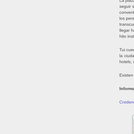
La plaz
seguir 
convent
los per
transcu
llegar 
hito ins
Tui cue
la ciud
hotels,
Existen
Informa
Credenc