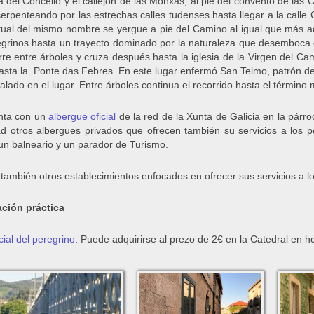
a del Concello y el callejón de las Monxás, al pié del convento de las C
serpenteando por las estrechas calles tudenses hasta llegar a la calle
ual del mismo nombre se yergue a pie del Camino al igual que más ade
egrinos hasta un trayecto dominado por la naturaleza que desemboca
rre entre árboles y cruza después hasta la iglesia de la Virgen del C
hasta la Ponte das Febres. En este lugar enfermó San Telmo, patrón de
talado en el lugar. Entre árboles continua el recorrido hasta el término
nta con un
albergue oficial
de la red de la Xunta de Galicia en la párr
ad otros albergues privados que ofrecen también su servicios a los p
 un balneario y un parador de Turismo.
 también otros establecimientos enfocados en ofrecer sus servicios a l
ción práctica
ial del peregrino
: Puede adquirirse al prezo de 2€ en la Catedral en h