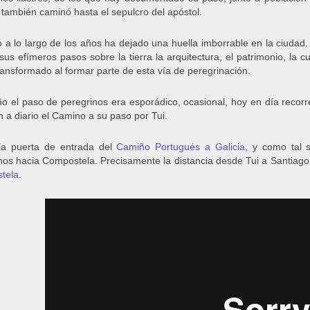
 también caminó hasta el sepulcro del apóstol.
 a lo largo de los años ha dejado una huella imborrable en la ciudad
 sus efímeros pasos sobre la tierra la arquitectura, el patrimonio, la cu
ransformado al formar parte de esta vía de peregrinación.
ño el paso de peregrinos era esporádico, ocasional, hoy en día recorr
n a diario el Camino a su paso por Tui.
la puerta de entrada del
Camiño Portugués a Galicia
, y como tal 
nos hacia Compostela. Precisamente la distancia desde Tui a Santiago,
tela
.