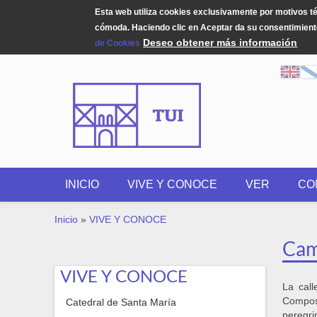
Esta web utiliza cookies exclusivamente por motivos t
cómoda. Haciendo clic en Aceptar da su consentimiento
Deseo obtener más información
de Cookies
Pasar al contenido principal
INICIO
VIVE Y CONOCE
VER
CO
USTED ESTÁ AQUÍ
Inicio
»
VIVE Y CONOCE
Cam
VIVE Y CONOCE
La cal
Compos
Catedral de Santa María
peregri