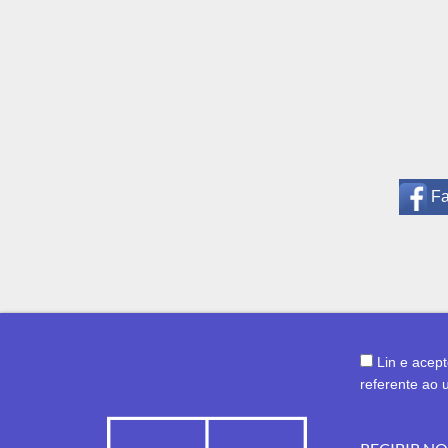
F
Lin e acep
referente ao 