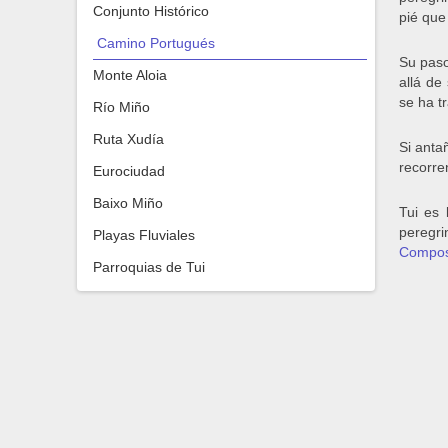
Conjunto Histórico
pié que
Camino Portugués
Su paso
Monte Aloia
allá de
se ha t
Río Miño
Ruta Xudía
Si anta
recorre
Eurociudad
Baixo Miño
Tui es 
peregri
Playas Fluviales
Compos
Parroquias de Tui