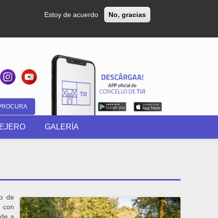
Estoy de acuerdo
No, gracias
Formulario
EJERO
GALERÍA
de
búsqueda
no de
o con
 de a