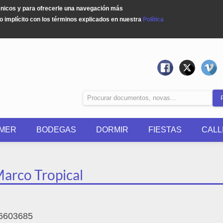
énicos y para ofrecerle una navegación más
 implícito con los términos explicados en nuestra
Política
MER
BODEGAS
DORMIR
FIESTAS
CALL
Marco Tropical
6603685