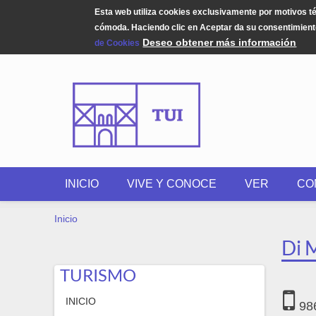
Esta web utiliza cookies exclusivamente por motivos t
cómoda. Haciendo clic en Aceptar da su consentimiento
Deseo obtener más información
de Cookies
Pasar al contenido principal
INICIO
VIVE Y CONOCE
VER
CO
USTED ESTÁ AQUÍ
Inicio
Di 
TURISMO
INICIO
98