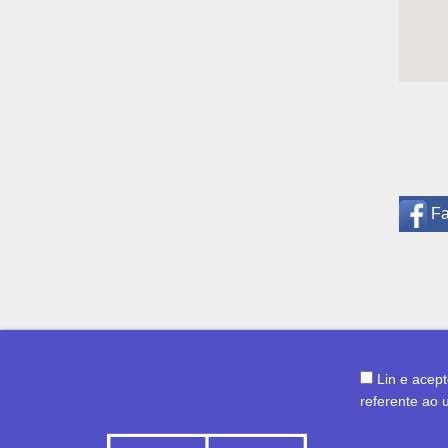
F
Lin e acep
referente ao 