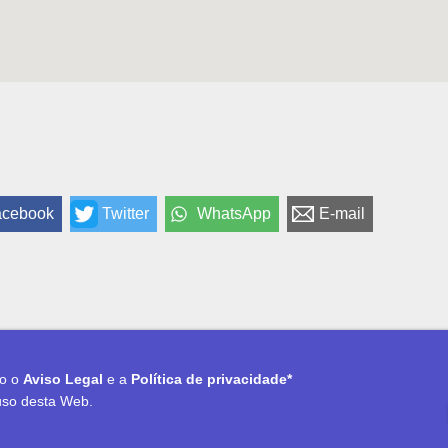
acebook
Twitter
WhatsApp
E-mail
to o
Aviso Legal
e a
Política de privacidade*
uso desta Web.