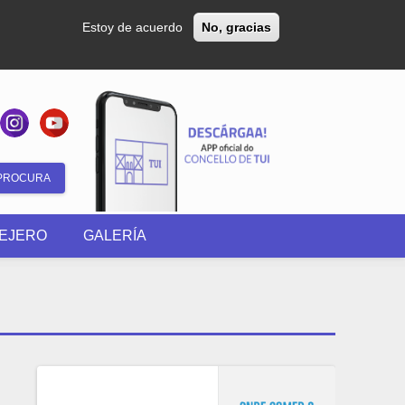
Estoy de acuerdo
No, gracias
Formulario
de
EJERO
GALERÍA
búsqueda