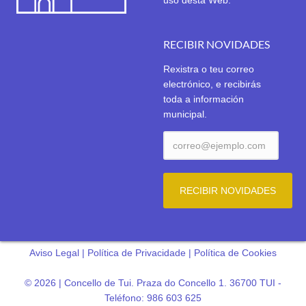
uso desta Web.
RECIBIR NOVIDADES
Rexistra o teu correo
electrónico, e recibirás
toda a información
municipal.
Aviso Legal
|
Política de Privacidade
|
Política de Cookies
© 2026 | Concello de Tui. Praza do Concello 1. 36700 TUI -
Teléfono: 986 603 625